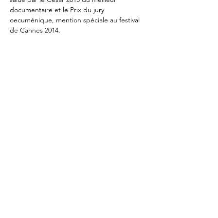
documentaire et le Prix du jury 
oecuménique, mention spéciale au festival 
de Cannes 2014.
Partager cet événement
Abonnez-vous à notre
newsletter
OK