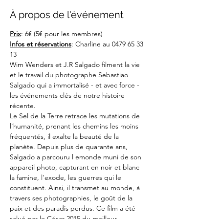
À propos de l'événement
Prix
: 6€ (5€ pour les membres)
Infos et réservations
: Charline au 0479 65 33 
13
Wim Wenders et J.R Salgado filment la vie 
et le travail du photographe Sebastiao 
Salgado qui a immortalisé - et avec force - 
les événements clés de notre histoire 
récente.
Le Sel de la Terre retrace les mutations de 
l'humanité, prenant les chemins les moins 
fréquentés, il exalte la beauté de la 
planète. Depuis plus de quarante ans, 
Salgado a parcouru l emonde muni de son 
appareil photo, capturant en noir et blanc 
la famine, l'exode, les guerres qui le 
constituent. Ainsi, il transmet au monde, à 
travers ses photographies, le goût de la 
paix et des paradis perdus. Ce film a été 
salué par le César 2015 du meilleur 